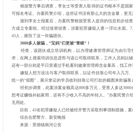
根据警方事后调查，李女士等受害人取得的证书根本不是国家
可报名考证。办案民警介绍，这些证书没有那么大的含金量，更无
接到李女士报案后，办案民警根据受害人提供的信息初步侦查
方成立专案组。经过缜密侦查，涉案犯罪嫌疑人逐一浮出水面。7
43人，摧毁了这一诈骗团伙。
3000多人被骗，“宝妈”们更被“青睐”！
经查，该团伙成立培训机构，以办理健康管理师证为由引导报
求，在网上搜索培训信息进而与该公司取得联系，工作人员则以
还有一部分则是平日里通过手机看到健康管理师含金量高，找工作
嫌疑人想方设法与客户取得联系，以证件挂靠公司年入几万、
统一的“假图”，展示拿证的学员收到挂靠公司打款的截图来欺骗客
经初步调查，此案涉案金额高达800多万元，受害人多达3000
想考证赚钱补贴家用，还有不少收入不高的年轻人。”办案民警介
无用处。
目前，43名犯罪嫌疑人已经被经开警方采取刑事强制措施，案
综合合肥警方、新安晚报
来源：景德镇南河公安