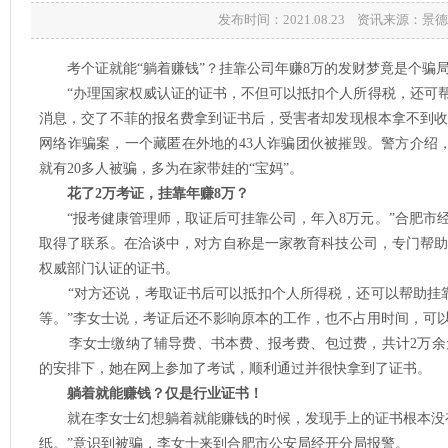
发布时间：2021.08.23 资讯来源：
考个证就能“躺着赚钱”？挂靠公司年赚8万的发财梦竟是个骗
“办理国家权威认证的证书，不但可以抵扣个人所得税，还可帮
消息，交了不菲的报名费拿到证书后，受害者却发现根本拿不到
网络诈骗案，一个藏匿在外地的43人诈骗团伙被摧毁。警方介绍，
就有20多人被骗，多为在家带娃的“宝妈”。
花了2万考证，挂靠年赚8万？
“报考健康管理师，取证后可挂靠公司，年入8万元。”合肥市
取得了联系。在洽谈中，对方自称是一家教育科技公司，专门帮
权威部门认证的证书。
“对方还说，考取证书后可以抵扣个人所得税，还可以帮助挂靠
等。”李女士说，考证后还不影响原本的工作，也不占用时间，可
李女士缴纳了辅导费、书本费、报考费、包过费，共计2万余
的安排下，她在网上参加了考试，顺利通过并很快拿到了证书。
躺着就能赚钱？仅是行业证书！
就在李女士幻想躺着就能赚钱的时候，发现手上的证书根本没有
纸。”意识到被骗，李女士来到合肥市公安局经开分局报警。