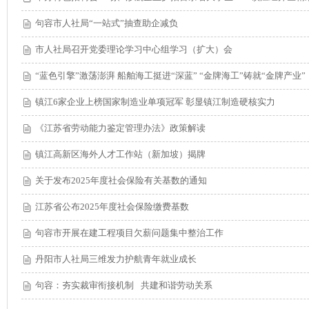
句容市人社局“一站式”抽查助企减负
市人社局召开党委理论学习中心组学习（扩大）会
“蓝色引擎”激荡澎湃 船舶海工挺进“深蓝” “金牌海工”铸就“金牌产业”
镇江6家企业上榜国家制造业单项冠军 彰显镇江制造硬核实力
《江苏省劳动能力鉴定管理办法》政策解读
镇江高新区海外人才工作站（新加坡）揭牌
关于发布2025年度社会保险有关基数的通知
江苏省公布2025年度社会保险缴费基数
句容市开展在建工程项目欠薪问题集中整治工作
丹阳市人社局三维发力护航青年就业成长
句容：夯实裁审衔接机制 共建和谐劳动关系