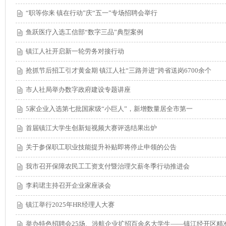
“职等你来 镇在行动”庆“五一”专场招聘会举行
鱼跃医疗入选工信部“数字三品”典型案例
镇江人社开启新一轮劳务对接行动
抢抓节后招工引才黄金期 镇江人社“三路并进”跨省送岗6700余个
市人社局举办数字政府建设专题讲座
5家企业入选第七批国家级“小巨人”，新增数量居全市第一
首届镇江大学生创新短视频大赛评选结果出炉
关于参保职工职业技能提升补贴即将停止申领的公告
我市召开保障农民工工资支付暨治理欠薪冬季行动推进会
李莉珺主持召开企业家座谈会
镇江举行2025年HR经理人大赛
举办特色招聘会25场、涉航企业扩招百余名大学生——镇江经开区精准